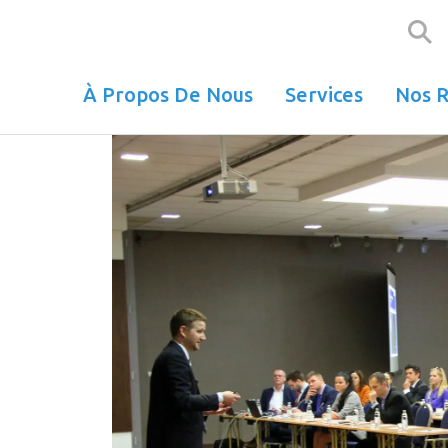
Aller
au
contenu
principal
À Propos De Nous
Services
Nos R