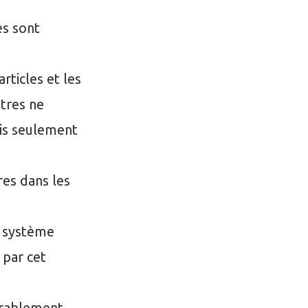
es sont
ticles et les
itres ne
ais seulement
res dans les
e système
 par cet
orablement