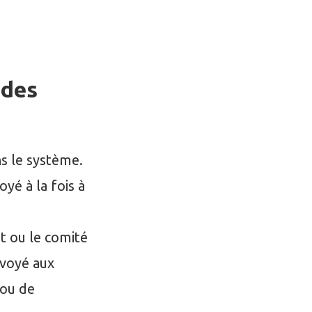
 des
ns le système.
yé à la fois à
at ou le comité
nvoyé aux
 ou de