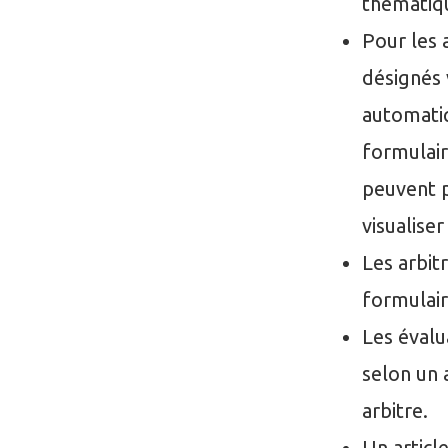
thématiq
Pour les 
désignés 
automatiq
formulair
peuvent p
visualiser
Les arbitr
formulair
Les évalu
selon un 
arbitre.
Un articl