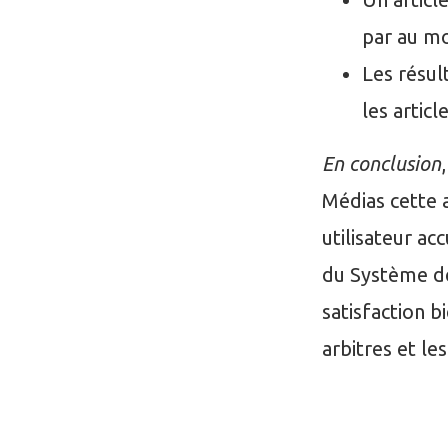
par au mo
Les résul
les artic
En conclusion
Médias cette 
utilisateur ac
du Système de
satisfaction b
arbitres et le