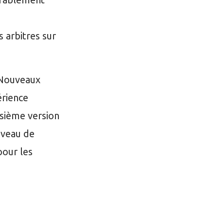
s arbitres sur
s Nouveaux
érience
oisième version
iveau de
pour les