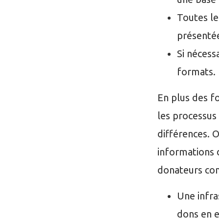
Toutes le
présentée
Si nécess
formats.
En plus des f
les processus
différences. O
informations 
donateurs co
Une infra
dons en 