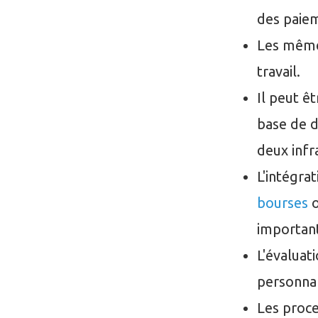
des paiem
Les mêmes
travail.
Il peut ê
base de d
deux infr
L'intégra
bourses
o
importan
L'évaluat
personnal
Les proce