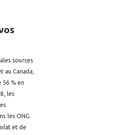
vos
pales sources
et au Canada,
e 56 % en
8, les
des
ans les ONG
olat et de