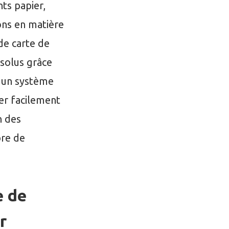
ts papier,
ons en matière
de carte de
solus grâce
 un système
er facilement
n des
bre de
e de
r