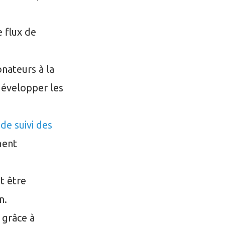
 flux de
onateurs à la
développer les
de suivi des
ment
t être
n.
 grâce à