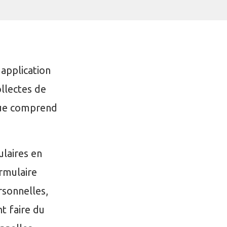
application
llectes de
 que comprend
ulaires en
ormulaire
rsonnelles,
t faire du