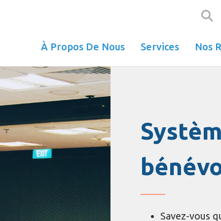
Aller
au
contenu
principal
À Propos De Nous
Services
Nos R
Systèm
bénévo
Savez-vous q