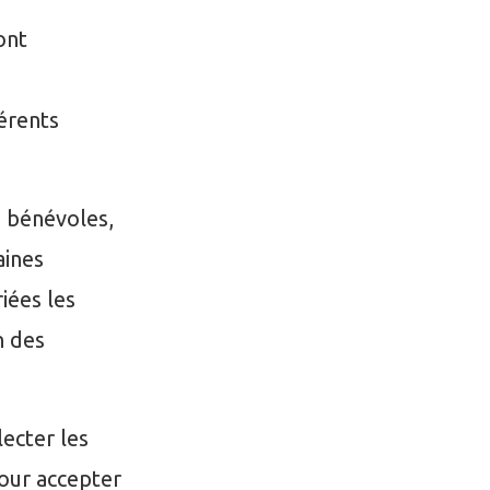
ont
férents
s bénévoles,
aines
iées les
n des
ecter les
our accepter