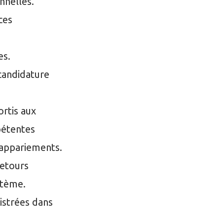
nnelles.
ces
es.
 candidature
rtis aux
pétentes
 appariements.
retours
stème.
istrées dans