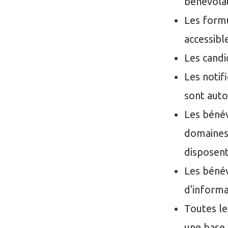
bénévolat
Les formu
accessibl
Les candi
Les notif
sont aut
Les bénév
domaines 
disposent
Les bénév
d'informa
Toutes le
une base